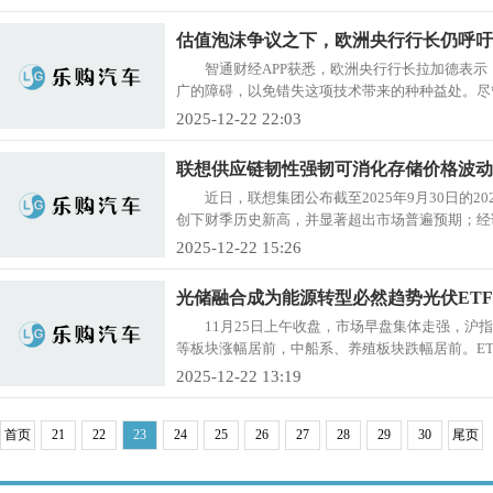
估值泡沫争议之下，欧洲央行行长仍呼吁欧
智通财经APP获悉，欧洲央行行长拉加德表
广的障碍，以免错失这项技术带来的种种益处。尽管
2025-12-22 22:03
联想供应链韧性强韧可消化存储价格波动
近日，联想集团公布截至2025年9月30日的20
创下财季历史新高，并显著超出市场普遍预期；经调
2025-12-22 15:26
光储融合成为能源转型必然趋势光伏ETF龙
11月25日上午收盘，市场早盘集体走强，沪
等板块涨幅居前，中船系、养殖板块跌幅居前。ETF
2025-12-22 13:19
首页
21
22
23
24
25
26
27
28
29
30
尾页